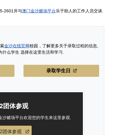
-2601并与
澳门金沙赌场平台
乐于助人的工作人员交谈.
探索
金沙在线官网
校园，了解更多关于录取过程的信息,
为什么学生 选择在这里生活和学习.
录取学生日
12团体参观
金沙赌场平台
欢迎您的学生来这里参观.
-12团体参观