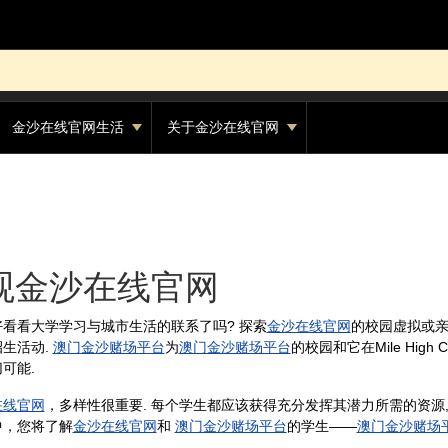
金沙在线官网生活
关于金沙在线官网
观金沙在线官网
看看大学学习与城市生活的联系了吗? 探索
金沙在线官网
的校园虚拟或亲
招生活动.
澳门金沙赌场平台
为
澳门金沙赌场平台
的校园和它在Mile High
可能.
在线官网
，多样性很重要. 每个学生都应该获得充分发挥其潜力所需的资源
中，您将了解
金沙在线官网
和
澳门金沙赌场平台
的学生——
澳门金沙赌场