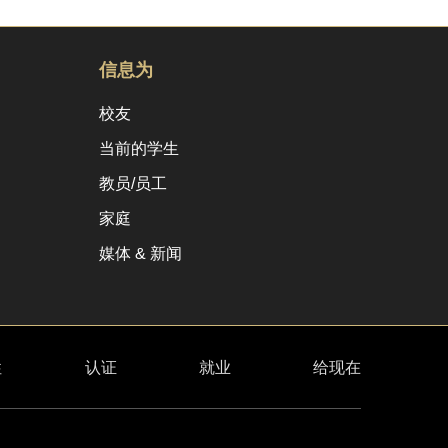
信息为
校友
当前的学生
教员/员工
家庭
媒体 & 新闻
性
认证
就业
给现在