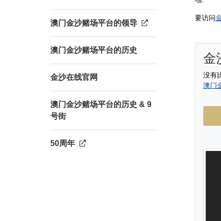
要访问
澳门金沙赌场平台的领导
澳门金沙赌场平台的历史
金
没有
金沙在线官网
澳门
澳门金沙赌场平台的历史 & 9
号街
50周年