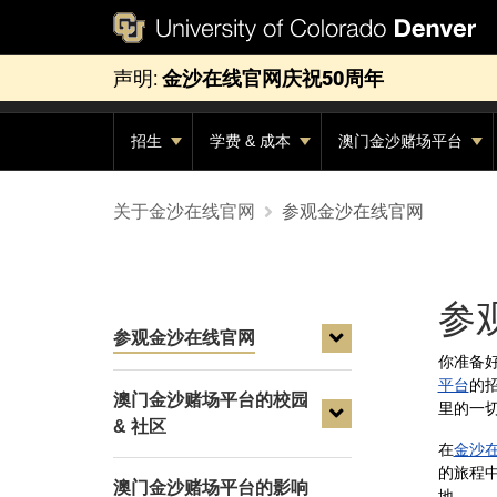
声明:
金沙在线官网庆祝50周年
招生
学费 & 成本
澳门金沙赌场平台
关于金沙在线官网
参观金沙在线官网
参
参观金沙在线官网
你准备好
平台
的
澳门金沙赌场平台的校园
里的一切
& 社区
在
金沙
的旅程
澳门金沙赌场平台的影响
地.