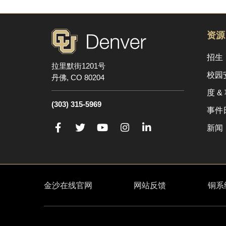
资源
招生
拉里默街1201号
校园
丹佛,
CO
80204
度 &
(303) 315-5969
事件
新闻
脸
推
YouTube
Instagram
LinkedIn
谱
特
网
金沙在线官网
网站反馈
铜系