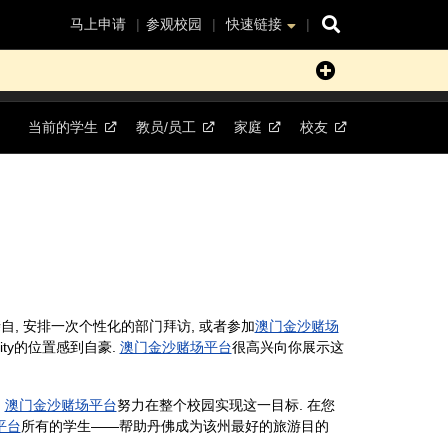
搜
马上申请
参观校园
快速链接
索
当前的学生
教员/员工
家庭
校友
自, 安排一次个性化的部门拜访, 或者参加
澳门金沙赌场
 City的位置感到自豪.
澳门金沙赌场平台
很高兴向你展示这
,
澳门金沙赌场平台
努力在整个校园实现这一目标. 在您
平台
所有的学生——帮助丹佛成为该州最好的旅游目的