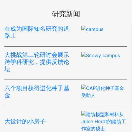
研究新闻
在成为国际知名研究的道
路上
大挑战第二轮研讨会展示
跨学科研究，提供反馈论
坛
六个项目获得进化种子基
金
大设计的小房子