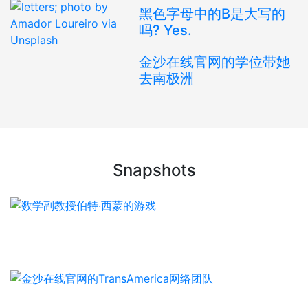
黑色字母中的B是大写的
吗? Yes.
金沙在线官网的学位带她
去南极洲
Snapshots
金沙在线官网副教授伯特西蒙的“Limbo”
游戏有助于教授博弈论
TransAmerica网络团队在全国网络防御