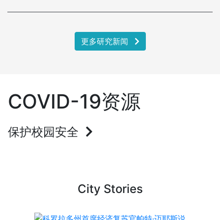
更多研究新闻
COVID-19资源
保护校园安全
City Stories