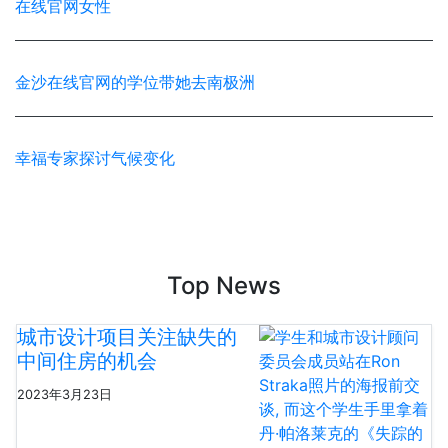
在线官网女性
金沙在线官网的学位带她去南极洲
幸福专家探讨气候变化
Top News
城市设计项目关注缺失的
中间住房的机会
2023年3月23日