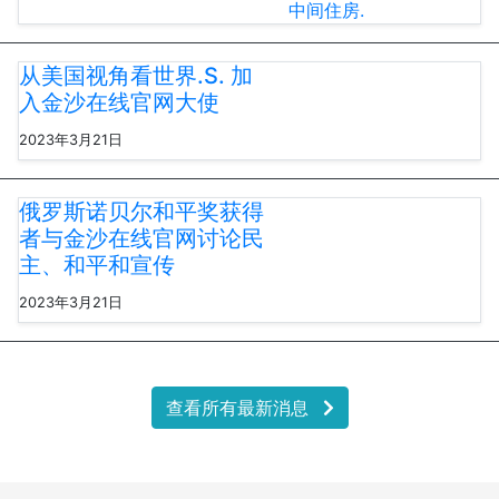
从美国视角看世界.S. 加
入金沙在线官网大使
2023年3月21日
俄罗斯诺贝尔和平奖获得
者与金沙在线官网讨论民
主、和平和宣传
2023年3月21日
查看所有最新消息