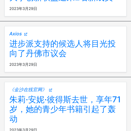
2023年3月29日
Axios
进步派支持的候选人将目光投
向了丹佛市议会
2023年3月29日
《金沙在线官网》
朱莉·安妮·彼得斯去世，享年71
岁，她的青少年书籍引起了轰
动
2023年3月29日