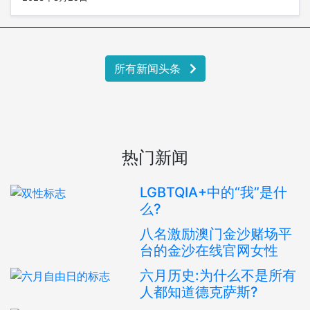
所有新闻头条
需要专家?
热门新闻
联系媒体关系
LGBTQIA+中的“我”是什
么?
八名激励澳门金沙赌场平
台的金沙在线官网女性
六月历史:为什么不是所有
人都知道德克萨斯?