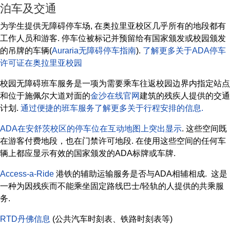
泊车及交通
为学生提供无障碍停车场, 在奥拉里亚校区几乎所有的地段都有
工作人员和游客. 停车位被标记并预留给有国家颁发或校园颁发
的吊牌的车辆(
Auraria无障碍停车指南
).
了解更多关于ADA停车
许可证在奥拉里亚校园
校园无障碍班车服务是一项为需要乘车往返校园边界内指定站点
和位于施佩尔大道对面的
金沙在线官网
建筑的残疾人提供的交通
计划.
通过便捷的班车服务了解更多关于行程安排的信息.
ADA在安舒茨校区的停车位在互动地图上突出显示
. 这些空间既
在游客付费地段，也在门禁许可地段. 在使用这些空间的任何车
辆上都应显示有效的国家颁发的ADA标牌或车牌.
Access-a-Ride
港铁的辅助运输服务是否与ADA相辅相成. 这是
一种为因残疾而不能乘坐固定路线巴士/轻轨的人提供的共乘服
务.
RTD丹佛信息
(公共汽车时刻表、铁路时刻表等)